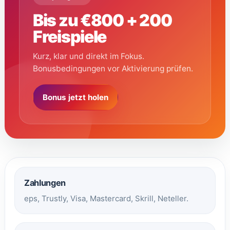
Bis zu €800 + 200
Freispiele
Kurz, klar und direkt im Fokus.
Bonusbedingungen vor Aktivierung prüfen.
Bonus jetzt holen
Zahlungen
eps, Trustly, Visa, Mastercard, Skrill, Neteller.