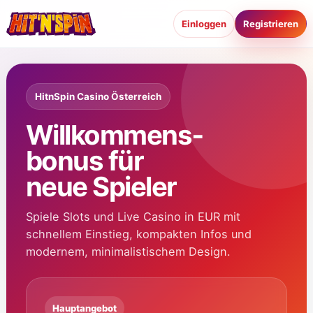
Einloggen
Registrieren
HitnSpin Casino Österreich
Willkommens­
bonus für
neue Spieler
Spiele Slots und Live Casino in EUR mit
schnellem Einstieg, kompakten Infos und
modernem, minimalistischem Design.
Hauptangebot