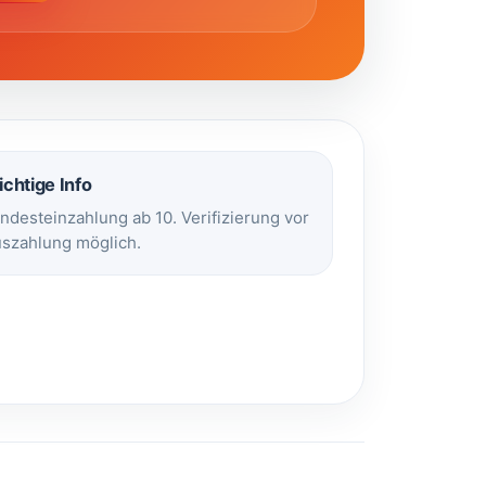
chtige Info
ndesteinzahlung ab 10. Verifizierung vor
szahlung möglich.