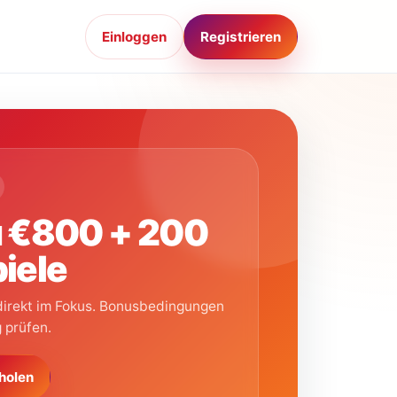
Einloggen
Registrieren
u €800 + 200
piele
 direkt im Fokus. Bonusbedingungen
 prüfen.
holen