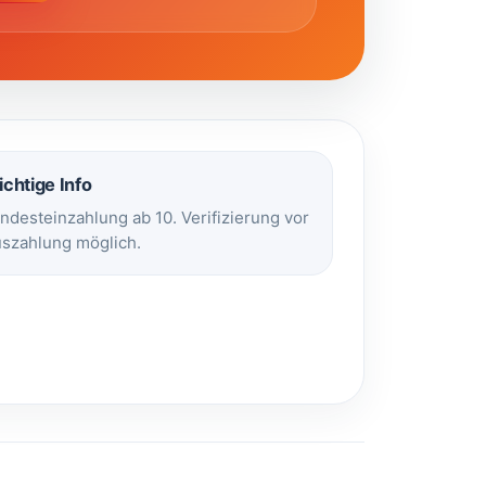
chtige Info
ndesteinzahlung ab 10. Verifizierung vor
szahlung möglich.