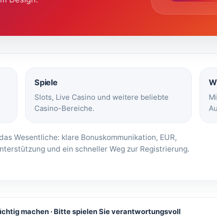
Spiele
Wi
Slots, Live Casino und weitere beliebte
Mi
Casino-Bereiche.
Au
m das Wesentliche: klare Bonuskommunikation, EUR,
rstützung und ein schneller Weg zur Registrierung.
üchtig machen · Bitte spielen Sie verantwortungsvoll