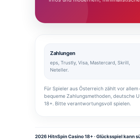
Zahlungen
eps, Trustly, Visa, Mastercard, Skrill,
Neteller.
Für Spieler aus Österreich zählt vor alle
bequeme Zahlungsmethoden, deutsche Unte
18+. Bitte verantwortungsvoll spielen.
2026 HitnSpin Casino 18+ · Glücksspiel kann s