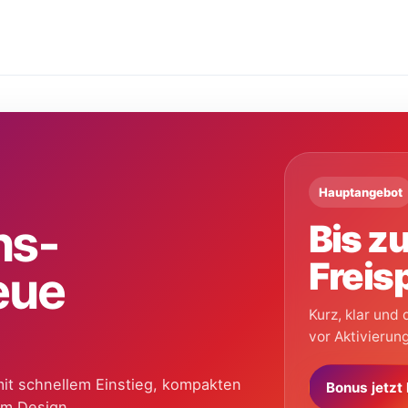
Hauptangebot
ns­
Bis z
Freis
eue
Kurz, klar und
vor Aktivierung
mit schnellem Einstieg, kompakten
Bonus jetzt 
em Design.