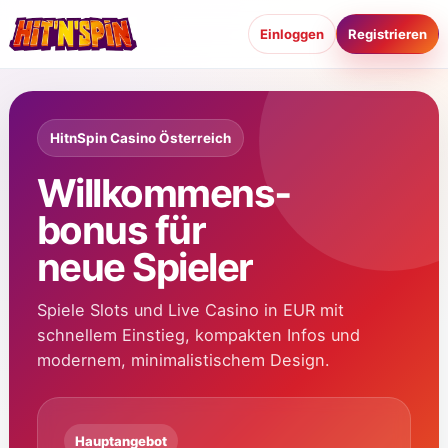
Einloggen
Registrieren
HitnSpin Casino Österreich
Willkommens­
bonus für
neue Spieler
Spiele Slots und Live Casino in EUR mit
schnellem Einstieg, kompakten Infos und
modernem, minimalistischem Design.
Hauptangebot