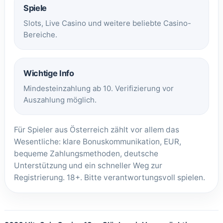
Spiele
Slots, Live Casino und weitere beliebte Casino-
Bereiche.
Wichtige Info
Mindesteinzahlung ab 10. Verifizierung vor
Auszahlung möglich.
Für Spieler aus Österreich zählt vor allem das
Wesentliche: klare Bonuskommunikation, EUR,
bequeme Zahlungsmethoden, deutsche
Unterstützung und ein schneller Weg zur
Registrierung. 18+. Bitte verantwortungsvoll spielen.