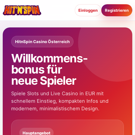
Einloggen
Registrieren
HitnSpin Casino Österreich
Willkommens­
bonus für
neue Spieler
Spiele Slots und Live Casino in EUR mit
schnellem Einstieg, kompakten Infos und
modernem, minimalistischem Design.
Hauptangebot