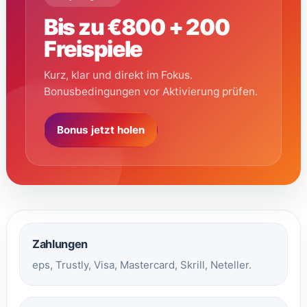
Bis zu €800 + 200
Freispiele
Kurz, klar und direkt im Fokus.
Bonusbedingungen vor Aktivierung prüfen.
Bonus jetzt holen
Zahlungen
eps, Trustly, Visa, Mastercard, Skrill, Neteller.