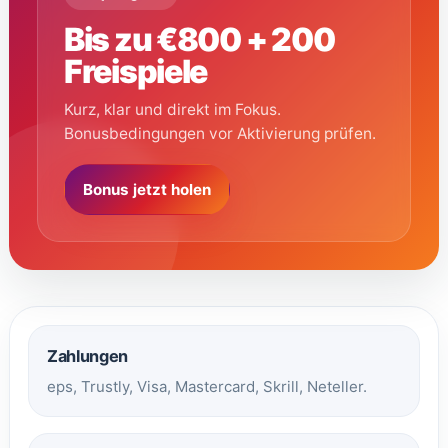
Bis zu €800 + 200
Freispiele
Kurz, klar und direkt im Fokus.
Bonusbedingungen vor Aktivierung prüfen.
Bonus jetzt holen
Zahlungen
eps, Trustly, Visa, Mastercard, Skrill, Neteller.