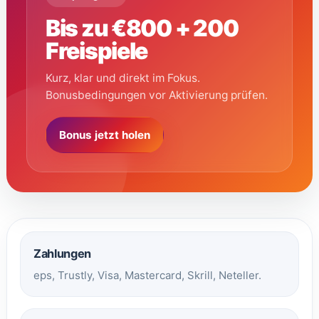
Bis zu €800 + 200
Freispiele
Kurz, klar und direkt im Fokus.
Bonusbedingungen vor Aktivierung prüfen.
Bonus jetzt holen
Zahlungen
eps, Trustly, Visa, Mastercard, Skrill, Neteller.