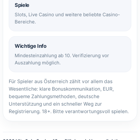
Spiele
Slots, Live Casino und weitere beliebte Casino-
Bereiche.
Wichtige Info
Mindesteinzahlung ab 10. Verifizierung vor
Auszahlung möglich.
Für Spieler aus Österreich zählt vor allem das
Wesentliche: klare Bonuskommunikation, EUR,
bequeme Zahlungsmethoden, deutsche
Unterstützung und ein schneller Weg zur
Registrierung. 18+. Bitte verantwortungsvoll spielen.